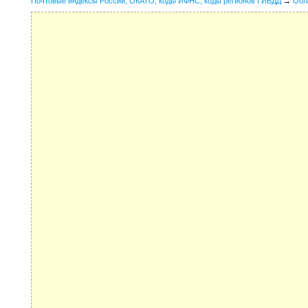
Почтовые индексы России, ОКАТО, коды ИФНС, коды регионов ГИБДД
→
Обл