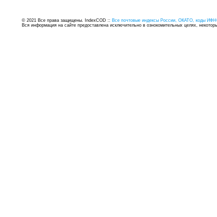
© 2021 Все права защищены. IndexCOD ::
Все почтовые индексы России, ОКАТО, коды ИФН
Вся информация на сайте предоставлена исключительно в ознокомительных целях, некоторые