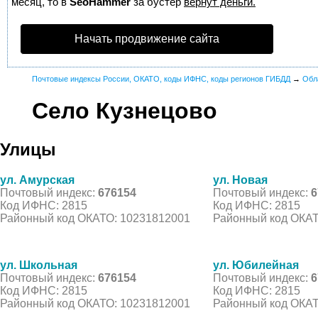
месяц, то в
SeoHammer
за бустер
вернут деньги.
Начать продвижение сайта
Почтовые индексы России, ОКАТО, коды ИФНС, коды регионов ГИБДД
→
Обл
Село Кузнецово
Улицы
ул. Амурская
ул. Новая
Почтовый индекс:
676154
Почтовый индекс:
6
Код ИФНС: 2815
Код ИФНС: 2815
Районный код ОКАТО: 10231812001
Районный код ОКАТ
ул. Школьная
ул. Юбилейная
Почтовый индекс:
676154
Почтовый индекс:
6
Код ИФНС: 2815
Код ИФНС: 2815
Районный код ОКАТО: 10231812001
Районный код ОКАТ