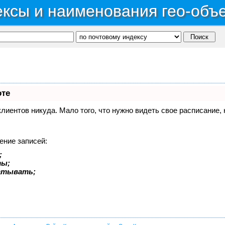
ксы и наименования гео-объ
оте
 клиентов никуда. Мало того, что нужно видеть свое расписание
ение записей:
;
ты;
батывать;