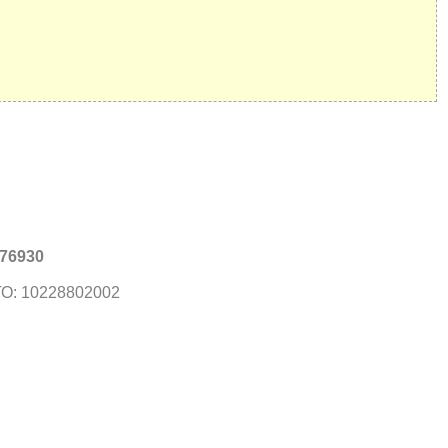
76930
О: 10228802002
С, коды регионов ГИБДД
 данные могут быть не актуальны...