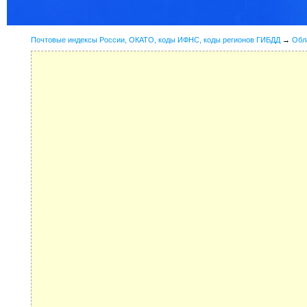
Почтовые индексы России, ОКАТО, коды ИФНС, коды регионов ГИБДД
→
Обл