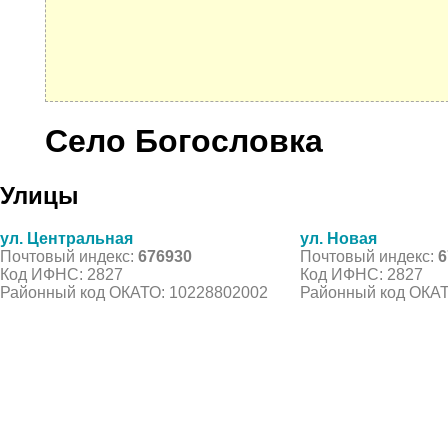
Село Богословка
Улицы
ул. Центральная
ул. Новая
Почтовый индекс:
676930
Почтовый индекс:
6
Код ИФНС: 2827
Код ИФНС: 2827
Районный код ОКАТО: 10228802002
Районный код ОКАТ
© 2021 Все права защищены. IndexCOD ::
Все почтовые индексы России, ОКАТО, коды ИФН
Вся информация на сайте предоставлена исключительно в ознокомительных целях, некоторые