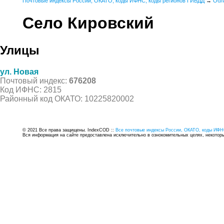
Почтовые индексы России, ОКАТО, коды ИФНС, коды регионов ГИБДД
→
Обл
Село Кировский
Улицы
ул. Новая
Почтовый индекс:
676208
Код ИФНС: 2815
Районный код ОКАТО: 10225820002
© 2021 Все права защищены. IndexCOD ::
Все почтовые индексы России, ОКАТО, коды ИФН
Вся информация на сайте предоставлена исключительно в ознокомительных целях, некоторые