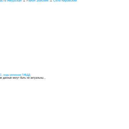
асть Амурская
→
Район Зейский
→
Село Кировский
С, коды регионов ГИБДД
 данные могут быть не актуальны...