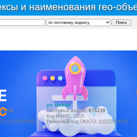
ксы и наименования гео-объ
асть Амурская
→
Район Зейский
→
Поселок Верхнезейск
ул. Новая
76239
Почтовый индекс:
676239
Код ИФНС: 2815
О: 10225814001
Районный код ОКАТО: 10225814001