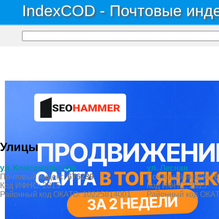
IndexCOD - Почтовые инде
Почтовые индексы России, ОКАТО, коды ИФНС, коды регионов ГИБДД
→
Обл
Поселок Верхнезейск
Улицы
ул. Комсомольская
ул. Лесная
Почтовый индекс:
676239
Почтовый индекс:
6
Код ИФНС: 2815
Код ИФНС: 2815
Районный код ОКАТО: 10225814001
Районный код ОКАТ