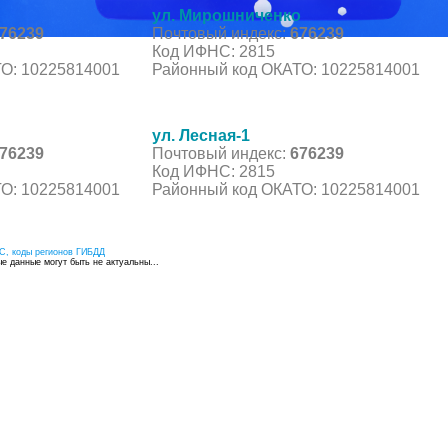
ул. Мирошниченко
76239
Почтовый индекс:
676239
Код ИФНС: 2815
О: 10225814001
Районный код ОКАТО: 10225814001
ул. Лесная-1
76239
Почтовый индекс:
676239
Код ИФНС: 2815
О: 10225814001
Районный код ОКАТО: 10225814001
С, коды регионов ГИБДД
 данные могут быть не актуальны...