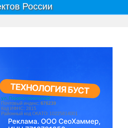
ектов России
ул. Первостроителей
Почтовый индекс:
676239
Код ИФНС: 2815
Районный код ОКАТО: 10225814001