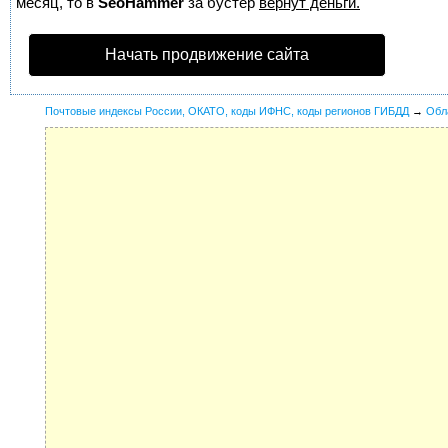
месяц, то в
SeoHammer
за бустер
вернут деньги.
Начать продвижение сайта
Почтовые индексы России, ОКАТО, коды ИФНС, коды регионов ГИБДД
→
Обл