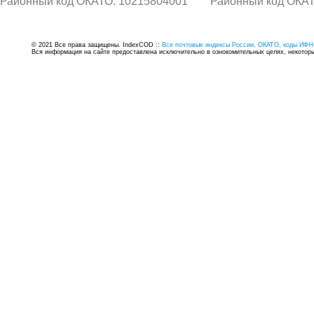
Районный код ОКАТО: 10215804001
Районный код ОКАТ
© 2021 Все права защищены. IndexCOD ::
Все почтовые индексы России, ОКАТО, коды ИФН
Вся информация на сайте предоставлена исключительно в ознокомительных целях, некоторые