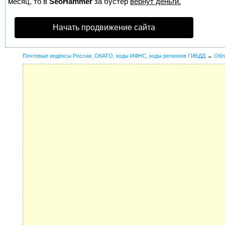
месяц, то в
SeoHammer
за бустер
вернут деньги.
Начать продвижение сайта
Почтовые индексы России, ОКАТО, коды ИФНС, коды регионов ГИБДД
→
Обл