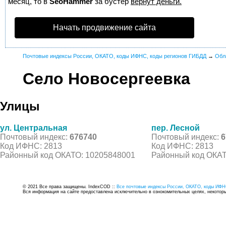
месяц, то в
SeoHammer
за бустер
вернут деньги.
Начать продвижение сайта
Почтовые индексы России, ОКАТО, коды ИФНС, коды регионов ГИБДД
→
Обл
Село Новосергеевка
Улицы
ул. Центральная
пер. Лесной
Почтовый индекс:
676740
Почтовый индекс:
6
Код ИФНС: 2813
Код ИФНС: 2813
Районный код ОКАТО: 10205848001
Районный код ОКАТ
© 2021 Все права защищены. IndexCOD ::
Все почтовые индексы России, ОКАТО, коды ИФН
Вся информация на сайте предоставлена исключительно в ознокомительных целях, некоторые