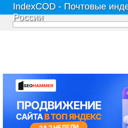
IndexCOD - Почтовые инде
России