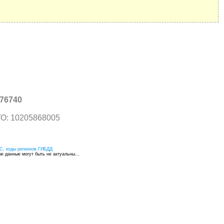
76740
О: 10205868005
С, коды регионов ГИБДД
 данные могут быть не актуальны...