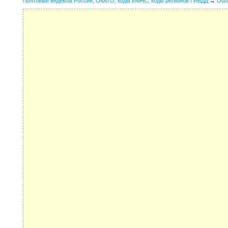
Почтовые индексы России, ОКАТО, коды ИФНС, коды регионов ГИБДД
→
Обл