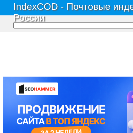
IndexCOD - Почтовые инде
России