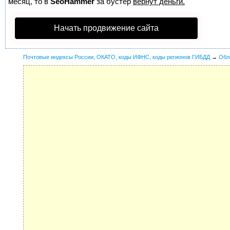
месяц, то в
SeoHammer
за бустер
вернут деньги.
Начать продвижение сайта
Почтовые индексы России, ОКАТО, коды ИФНС, коды регионов ГИБДД
→
Обл