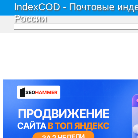
IndexCOD - Почтовые инде
России