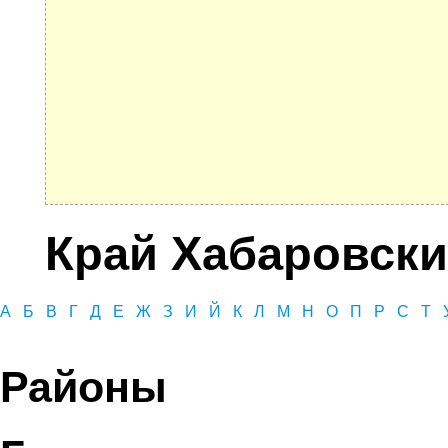
Край Хабаровск
А
Б
В
Г
Д
Е
Ж
З
И
Й
К
Л
М
Н
О
П
Р
С
Т
Районы