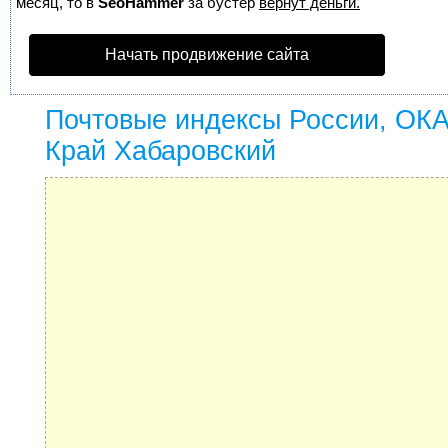
месяц, то в
SeoHammer
за бустер
вернут деньги.
Начать продвижение сайта
Почтовые индексы России, ОК
Край Хабаровский