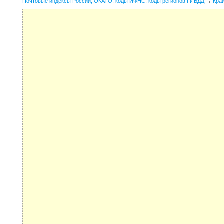
Почтовые индексы России, ОКАТО, коды ИФНС, коды регионов ГИБДД
→
Кра