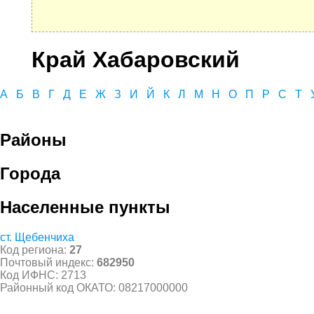
Край Хабаровский
А
Б
В
Г
Д
Е
Ж
З
И
Й
К
Л
М
Н
О
П
Р
С
Т
Районы
Города
Населенные пункты
ст. Щебенчиха
Код региона:
27
Почтовый индекс:
682950
Код ИФНС: 2713
Районный код ОКАТО: 08217000000