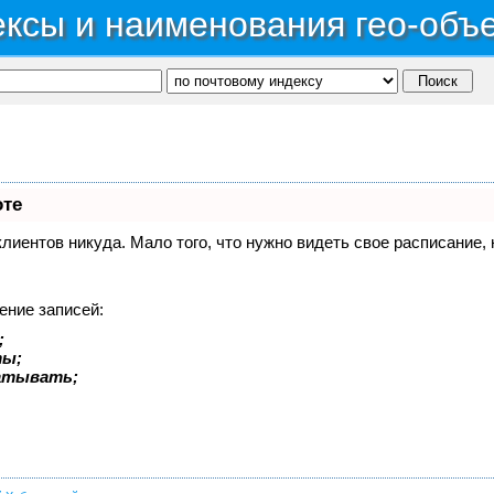
ксы и наименования гео-объ
оте
 клиентов никуда. Мало того, что нужно видеть свое расписание
ение записей:
;
ты;
батывать;