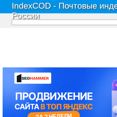
IndexCOD - Почтовые инде
России