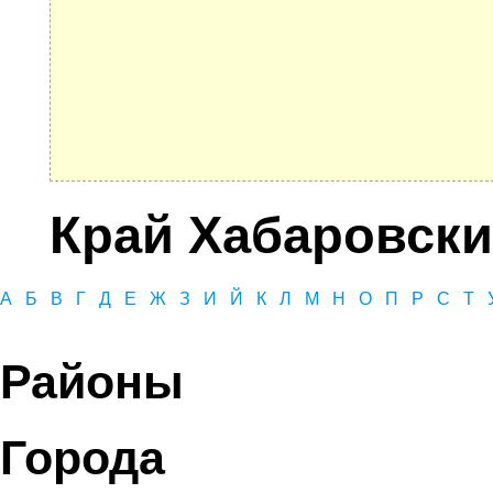
Край Хабаровск
А
Б
В
Г
Д
Е
Ж
З
И
Й
К
Л
М
Н
О
П
Р
С
Т
Районы
Города