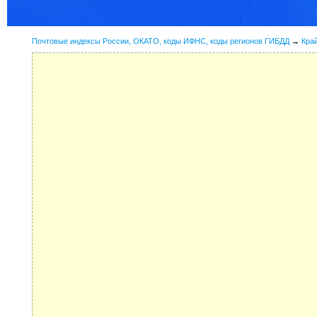
Почтовые индексы России, ОКАТО, коды ИФНС, коды регионов ГИБДД
→
Кра