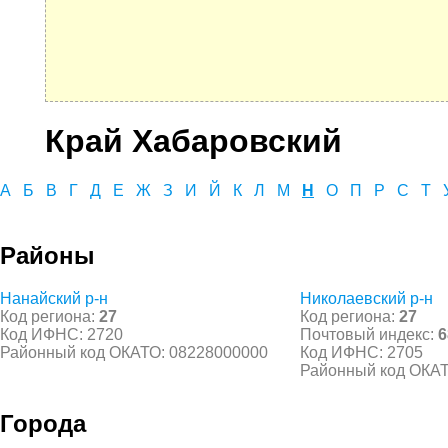
Край Хабаровский
А
Б
В
Г
Д
Е
Ж
З
И
Й
К
Л
М
Н
О
П
Р
С
Т
Районы
Нанайский р-н
Николаевский р-н
Код региона:
27
Код региона:
27
Код ИФНС: 2720
Почтовый индекс:
6
Районный код ОКАТО: 08228000000
Код ИФНС: 2705
Районный код ОКАТ
Города