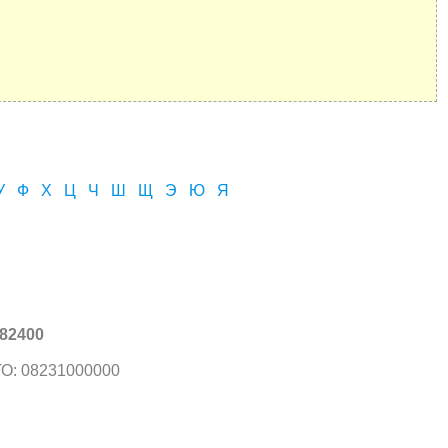
У
Ф
Х
Ц
Ч
Ш
Щ
Э
Ю
Я
82400
О: 08231000000