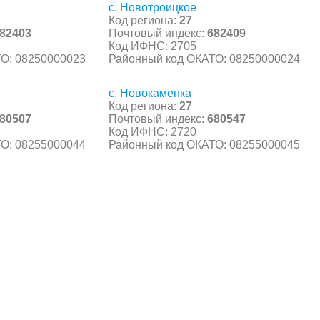
с. Новотроицкое
Код региона:
27
82403
Почтовый индекс:
682409
Код ИФНС: 2705
О: 08250000023
Районный код ОКАТО: 08250000024
с. Новокаменка
Код региона:
27
80507
Почтовый индекс:
680547
Код ИФНС: 2720
О: 08255000044
Районный код ОКАТО: 08255000045
С, коды регионов ГИБДД
 данные могут быть не актуальны...