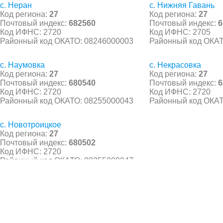
с. Неран
с. Нижняя Гавань
Код региона:
27
Код региона:
27
Почтовый индекс:
682560
Почтовый индекс:
6
Код ИФНС: 2720
Код ИФНС: 2705
Районный код ОКАТО: 08246000003
Районный код ОКАТ
с. Наумовка
с. Некрасовка
Код региона:
27
Код региона:
27
Почтовый индекс:
680540
Почтовый индекс:
6
Код ИФНС: 2720
Код ИФНС: 2720
Районный код ОКАТО: 08255000043
Районный код ОКАТ
с. Новотроицкое
Код региона:
27
Почтовый индекс:
680502
Код ИФНС: 2720
Районный код ОКАТО: 08255000047
© 2021 Все права защищены. IndexCOD ::
Все почтовые индексы России, ОКАТО, коды ИФН
Вся информация на сайте предоставлена исключительно в ознокомительных целях, некоторые