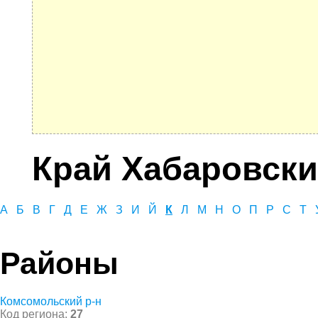
Край Хабаровск
А
Б
В
Г
Д
Е
Ж
З
И
Й
К
Л
М
Н
О
П
Р
С
Т
Районы
Комсомольский р-н
Код региона:
27