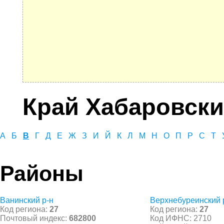
Край Хабаровск
А
Б
В
Г
Д
Е
Ж
З
И
Й
К
Л
М
Н
О
П
Р
С
Т
Районы
Ванинский р-н
Верхнебуреинский 
Код региона:
27
Код региона:
27
Почтовый индекс:
682800
Код ИФНС: 2710