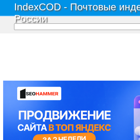
IndexCOD - Почтовые инде
России