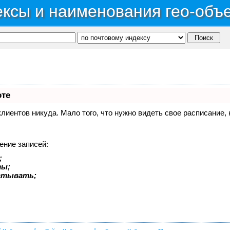
ксы и наименования гео-объ
оте
 клиентов никуда. Мало того, что нужно видеть свое расписание
ение записей:
;
ты;
батывать;