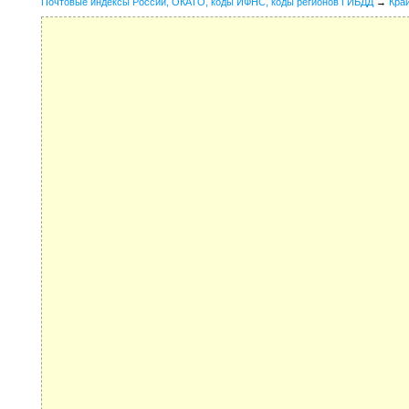
Почтовые индексы России, ОКАТО, коды ИФНС, коды регионов ГИБДД
→
Кра