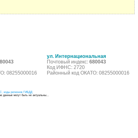
ул. Интернациональная
80043
Почтовый индекс:
680043
Код ИФНС: 2720
О: 08255000016
Районный код ОКАТО: 08255000016
С, коды регионов ГИБДД
 данные могут быть не актуальны...