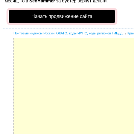
месяц, то в
SeoHammer
за бустер
вернут деньги.
Начать продвижение сайта
Почтовые индексы России, ОКАТО, коды ИФНС, коды регионов ГИБДД
→
Кра