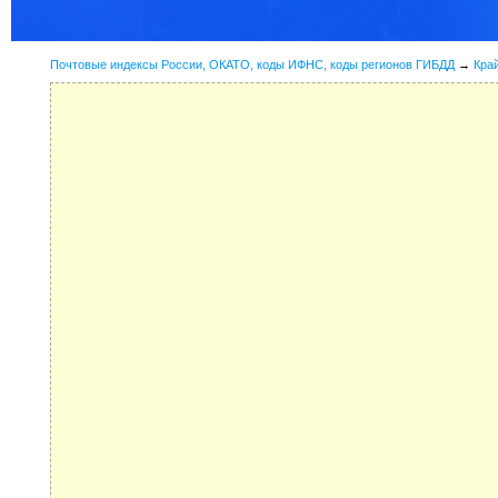
Почтовые индексы России, ОКАТО, коды ИФНС, коды регионов ГИБДД
→
Кра