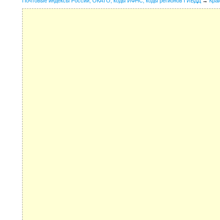
Почтовые индексы России, ОКАТО, коды ИФНС, коды регионов ГИБДД
→
Кра