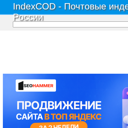
IndexCOD - Почтовые инде
России