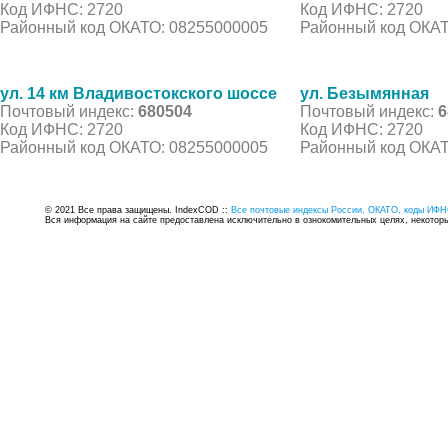
Код ИФНС: 2720
Код ИФНС: 2720
Районный код ОКАТО: 08255000005
Районный код ОКАТ
ул. 14 км Владивостокского шоссе
ул. Безымянная
Почтовый индекс:
680504
Почтовый индекс:
6
Код ИФНС: 2720
Код ИФНС: 2720
Районный код ОКАТО: 08255000005
Районный код ОКАТ
© 2021 Все права защищены. IndexCOD ::
Все почтовые индексы России, ОКАТО, коды ИФН
Вся информация на сайте предоставлена исключительно в ознокомительных целях, некоторые