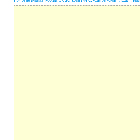
Почтовые индексы России, ОКАТО, коды ИФНС, коды регионов ГИБДД
→
Кра