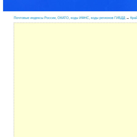
Почтовые индексы России, ОКАТО, коды ИФНС, коды регионов ГИБДД
→
Кра