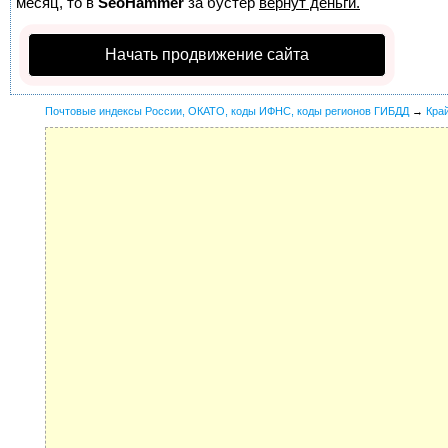
месяц, то в
SeoHammer
за бустер
вернут деньги.
Начать продвижение сайта
Почтовые индексы России, ОКАТО, коды ИФНС, коды регионов ГИБДД
→
Кра