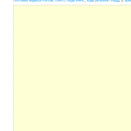
Почтовые индексы России, ОКАТО, коды ИФНС, коды регионов ГИБДД
→
Кра