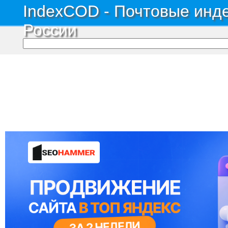
IndexCOD - Почтовые инде
России