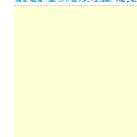
Почтовые индексы России, ОКАТО, коды ИФНС, коды регионов ГИБДД
→
Кра