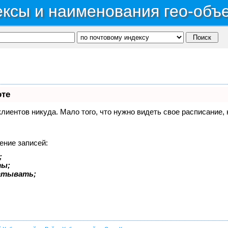
ксы и наименования гео-объ
оте
 клиентов никуда. Мало того, что нужно видеть свое расписание
ение записей:
;
ты;
батывать;