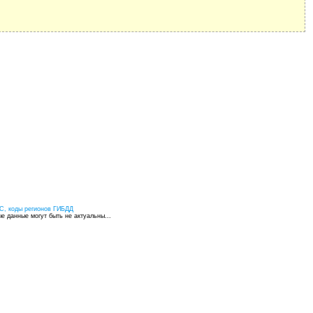
С, коды регионов ГИБДД
 данные могут быть не актуальны...