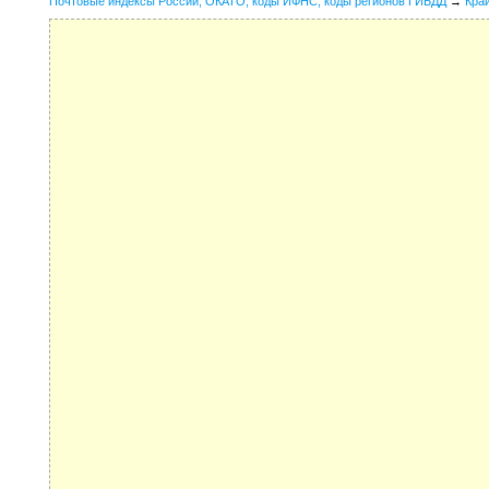
Почтовые индексы России, ОКАТО, коды ИФНС, коды регионов ГИБДД
→
Кра