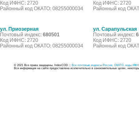
Код ИФНС: 2720
Код ИФНС: 2720
Районный код ОКАТО: 08255000034
Районный код ОКАТ
ул. Приозерная
ул. Сарапульская
Почтовый индекс:
680501
Почтовый индекс:
6
Код ИФНС: 2720
Код ИФНС: 2720
Районный код ОКАТО: 08255000034
Районный код ОКАТ
© 2021 Все права защищены. IndexCOD ::
Все почтовые индексы России, ОКАТО, коды ИФН
Вся информация на сайте предоставлена исключительно в ознокомительных целях, некоторые