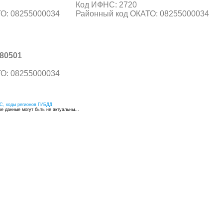
Код ИФНС: 2720
О: 08255000034
Районный код ОКАТО: 08255000034
80501
О: 08255000034
С, коды регионов ГИБДД
 данные могут быть не актуальны...