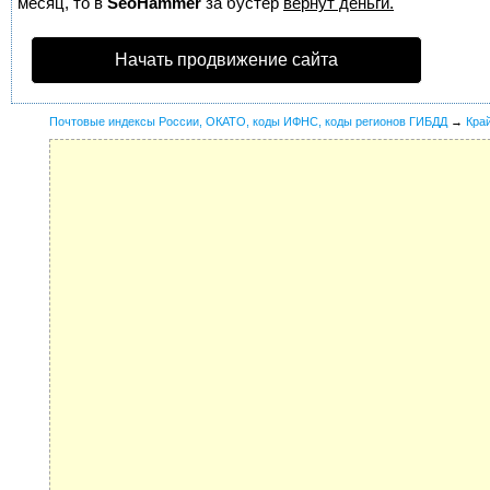
месяц, то в
SeoHammer
за бустер
вернут деньги.
Начать продвижение сайта
Почтовые индексы России, ОКАТО, коды ИФНС, коды регионов ГИБДД
→
Кра