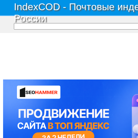
IndexCOD - Почтовые инде
России