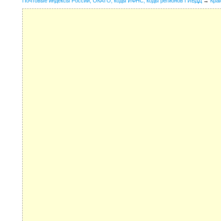
Почтовые индексы России, ОКАТО, коды ИФНС, коды регионов ГИБДД
→
Кра