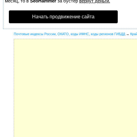
месяц, то в
SeoHammer
за бустер
вернут деньги.
Начать продвижение сайта
Почтовые индексы России, ОКАТО, коды ИФНС, коды регионов ГИБДД
→
Кра