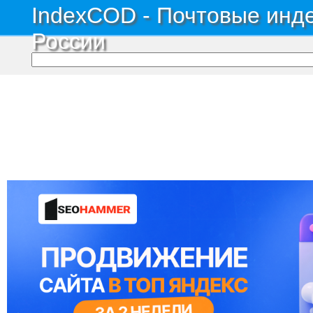
IndexCOD - Почтовые инде
России