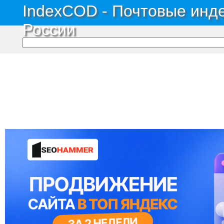
IndexCOD - Почтовые инде
России