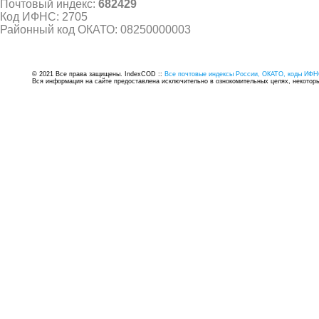
Почтовый индекс:
682429
Код ИФНС: 2705
Районный код ОКАТО: 08250000003
© 2021 Все права защищены. IndexCOD ::
Все почтовые индексы России, ОКАТО, коды ИФН
Вся информация на сайте предоставлена исключительно в ознокомительных целях, некоторые