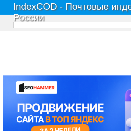
IndexCOD - Почтовые инде
России