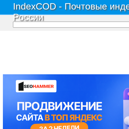
IndexCOD - Почтовые инде
России