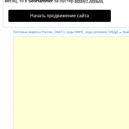
месяц, то в
SeoHammer
за бустер
вернут деньги.
Начать продвижение сайта
Почтовые индексы России, ОКАТО, коды ИФНС, коды регионов ГИБДД
→
Кра