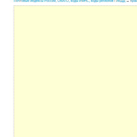
Почтовые индексы России, ОКАТО, коды ИФНС, коды регионов ГИБДД
→
Кра