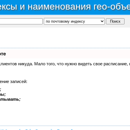
ксы и наименования гео-объ
оте
 клиентов никуда. Мало того, что нужно видеть свое расписание
ение записей:
;
ты;
батывать;