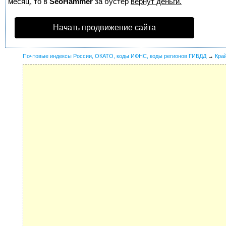
месяц, то в
SeoHammer
за бустер
вернут деньги.
Начать продвижение сайта
Почтовые индексы России, ОКАТО, коды ИФНС, коды регионов ГИБДД
→
Кра