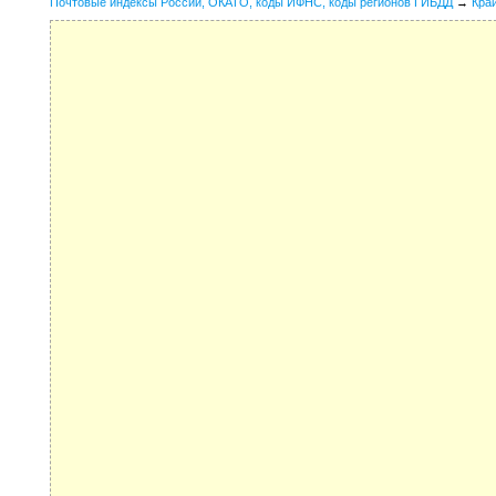
Почтовые индексы России, ОКАТО, коды ИФНС, коды регионов ГИБДД
→
Кра