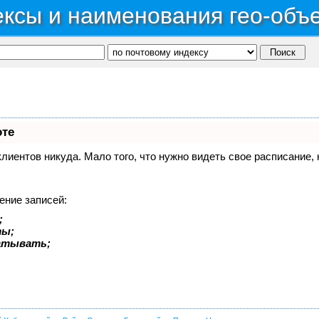
ксы и наименования гео-объ
оте
 клиентов никуда. Мало того, что нужно видеть свое расписание
ение записей:
;
ты;
батывать;