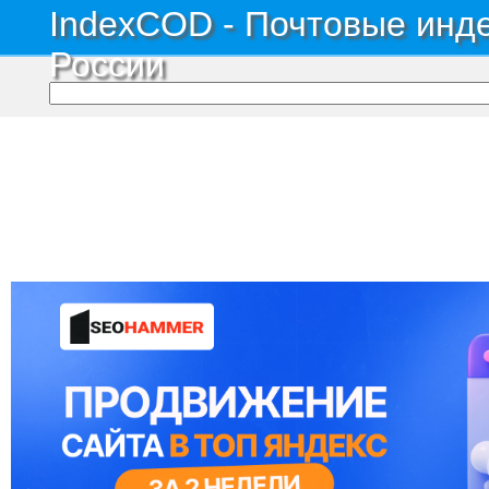
IndexCOD - Почтовые инде
России