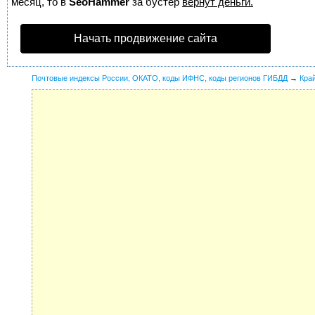
месяц, то в
SeoHammer
за бустер
вернут деньги.
Начать продвижение сайта
Почтовые индексы России, ОКАТО, коды ИФНС, коды регионов ГИБДД
→
Кра