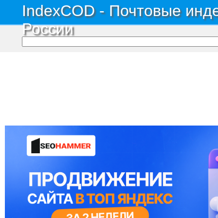
IndexCOD - Почтовые инде
России