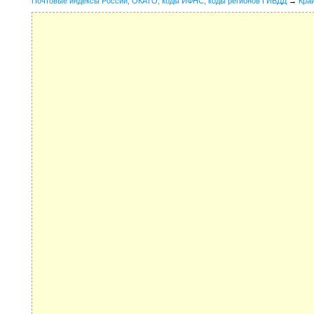
Почтовые индексы России, ОКАТО, коды ИФНС, коды регионов ГИБДД
→
Кра