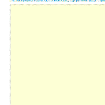
Почтовые индексы России, ОКАТО, коды ИФНС, коды регионов ГИБДД
→
Кра