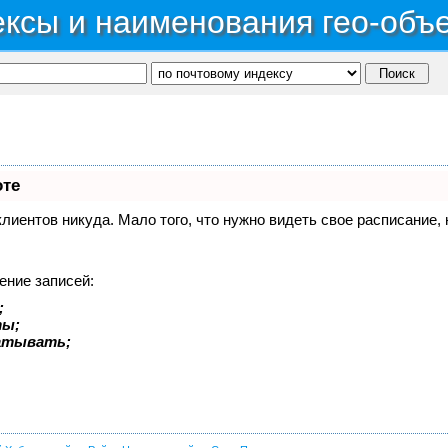
ксы и наименования гео-объ
оте
 клиентов никуда. Мало того, что нужно видеть свое расписание
ение записей:
;
ты;
батывать;