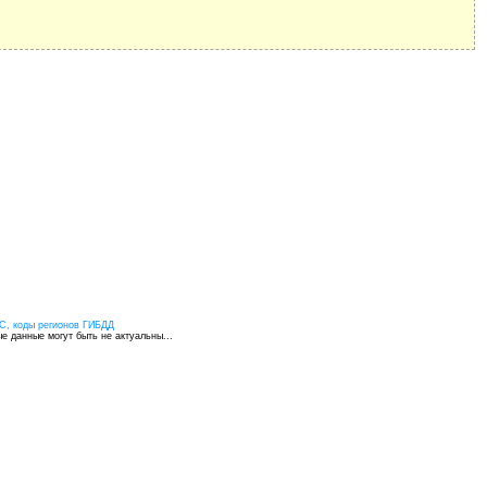
С, коды регионов ГИБДД
 данные могут быть не актуальны...